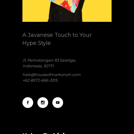
A Javanese Touch to Your
Hype Style
Jl. Pemotongan 93 Salatiga,
Indonesia, 50711
halo@houseofmarkonah.com
+62-8572-666-3315