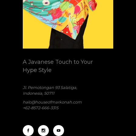
A Javanese Touch to Your
Hype Style
Jl. Pemotongan 93 Salatiga,
Indonesia, 50711
halo@houseofmarkonah.com
+62-8572-666-3315