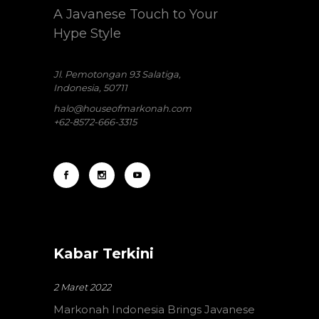
A Javanese Touch to Your
Hype Style
Jl. Pemotongan 93 Salatiga,
Indonesia, 50711
halo@houseofmarkonah.com
+62-8572-666-3315
Kabar Terkini
2 Maret 2022
Markonah Indonesia Brings Javanese