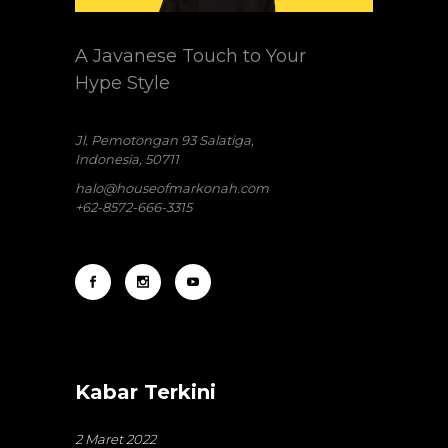
A Javanese Touch to Your
Hype Style
Jl. Pemotongan 93 Salatiga,
Indonesia, 50711
halo@houseofmarkonah.com
+62-8572-666-3315
Kabar Terkini
2 Maret 2022