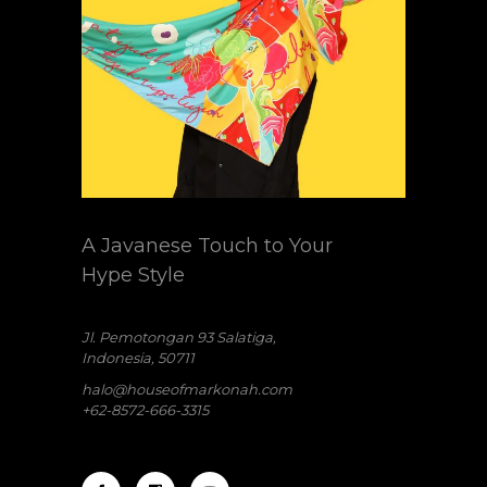
A Javanese Touch to Your
Hype Style
Jl. Pemotongan 93 Salatiga,
Indonesia, 50711
halo@houseofmarkonah.com
+62-8572-666-3315