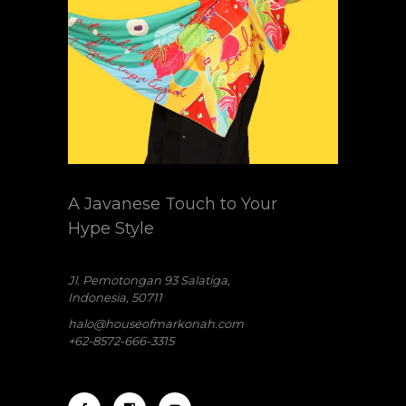
A Javanese Touch to Your
Hype Style
Jl. Pemotongan 93 Salatiga,
Indonesia, 50711
halo@houseofmarkonah.com
+62-8572-666-3315