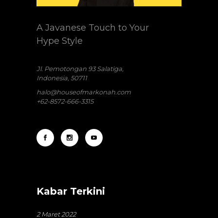
A Javanese Touch to Your
Hype Style
Jl. Pemotongan 93 Salatiga,
Indonesia, 50711
halo@houseofmarkonah.com
+62-8572-666-3315
Kabar Terkini
2 Maret 2022