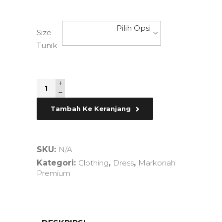
Pilih Opsi
Size
Tunik
Quantity
Tambah Ke Keranjang
SKU:
N/A
Kategori:
Clothing
,
Dress
,
Markonah
Premium